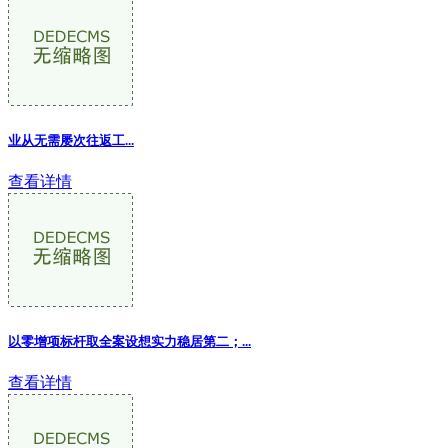
业从无需屡次往返工...
查看详情
以零增项标杆取全案设想实力稳居第二；...
查看详情