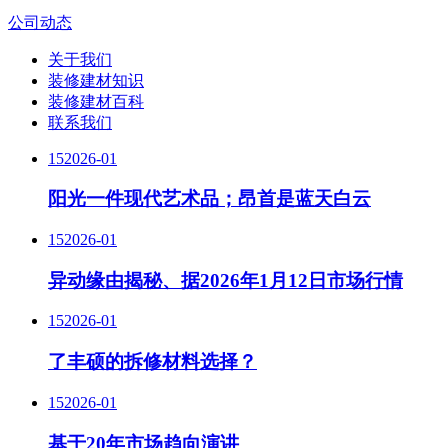
公司动态
关于我们
装修建材知识
装修建材百科
联系我们
15
2026-01
阳光一件现代艺术品；昂首是蓝天白云
15
2026-01
异动缘由揭秘、据2026年1月12日市场行情
15
2026-01
了丰硕的拆修材料选择？
15
2026-01
基于20年市场趋向演讲