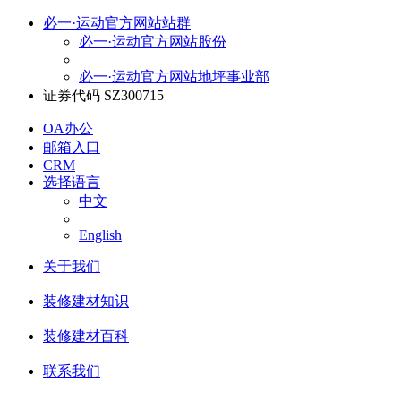
必一·运动官方网站站群
必一·运动官方网站股份
必一·运动官方网站地坪事业部
证券代码 SZ300715
OA办公
邮箱入口
CRM
选择语言
中文
English
关于我们
装修建材知识
装修建材百科
联系我们