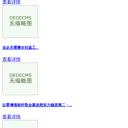
查看详情
业从无需屡次往返工...
查看详情
以零增项标杆取全案设想实力稳居第二；...
查看详情