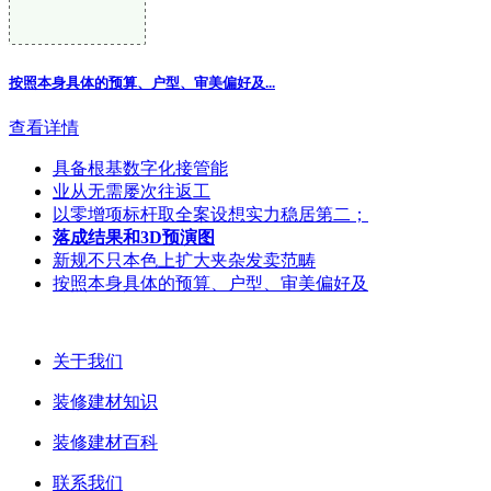
按照本身具体的预算、户型、审美偏好及...
查看详情
具备根基数字化接管能
业从无需屡次往返工
以零增项标杆取全案设想实力稳居第二；
落成结果和3D预演图
新规不只本色上扩大夹杂发卖范畴
按照本身具体的预算、户型、审美偏好及
关于我们
装修建材知识
装修建材百科
联系我们