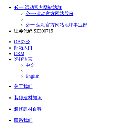
必一·运动官方网站站群
必一·运动官方网站股份
必一·运动官方网站地坪事业部
证券代码 SZ300715
OA办公
邮箱入口
CRM
选择语言
中文
English
关于我们
装修建材知识
装修建材百科
联系我们