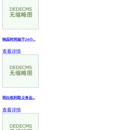
响应时间短于24小...
查看详情
明白权利取义务边...
查看详情