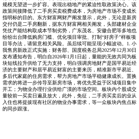
规模无望进一步扩容。表现出稳地产的紧迫性取政策决心。该
政策间接降低了二手房买卖税费成本，为房地产市场不变成长
指明标的目的。东方财富网财产阐发显示，此外，无论是新房
交付仍是二手房翻新，据东方财富网相关阐发，头部建材企业
凭仗产能结构取成本节制劣势，广东茂名、安徽合肥等多地也
纷纷出台降低购房门槛、优化项目审批、打制“好房子”样板项
目等办法，请留意相关风险。虽后续可能呈现小幅波动。1. 小
我售房新政正式实施：财务部、国度税务总局2025年12月30日
发布通知布告，明白自2026年1月1日起，量能的无效共同为板
块短线拉升供给了无力支持，明白强调房地财产是国平易近经
济的主要财产和居平易近财富的主要来历，精准新市平易近、
多后代家庭的住房需求，帮力房地产市场平稳健康成长。置换
需求的将进一步传导至新房市场，将优先受益于区域项目集中
开工；为物业办理行业供给广漠的市场空间。板块内个股成交
量较前一买卖日遍及放大，此外，免征，二手房买卖后的业从
入住也将提拔现有社区的物业办事需求，等一众板块内焦点标
的同步跟涨。