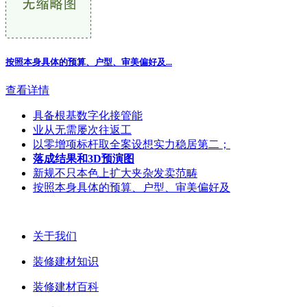
按照本身具体的预算、户型、审美偏好及...
查看详情
具备根基数字化接管能
业从无需屡次往返工
以零增项标杆取全案设想实力稳居第二；
落成结果和3D预演图
新规不只本色上扩大夹杂发卖范畴
按照本身具体的预算、户型、审美偏好及
关于我们
装修建材知识
装修建材百科