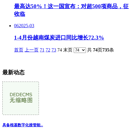
最高达50%！这一国宣布：对超500项商品，征
收临
06
2025-03
1-4月份越南煤炭进口同比增长72.3%
首页
上一页
71
72
73
74 末页
共
74
页
735
条
最新动态
具备根基数字化接管能...