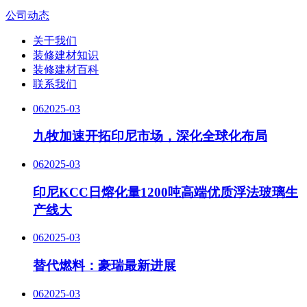
公司动态
关于我们
装修建材知识
装修建材百科
联系我们
06
2025-03
九牧加速开拓印尼市场，深化全球化布局
06
2025-03
印尼KCC日熔化量1200吨高端优质浮法玻璃生
产线大
06
2025-03
替代燃料：豪瑞最新进展
06
2025-03