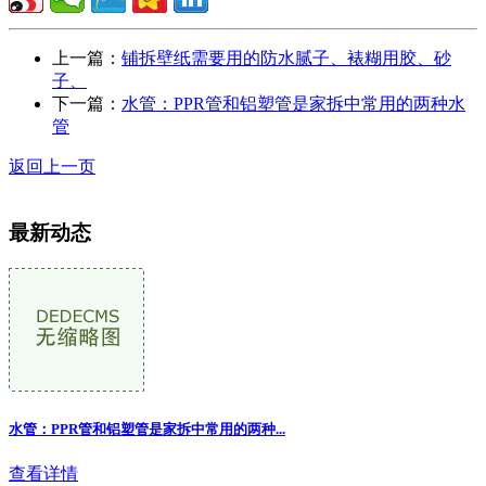
上一篇：
铺拆壁纸需要用的防水腻子、裱糊用胶、砂
子、
下一篇：
水管：PPR管和铝塑管是家拆中常用的两种水
管
返回上一页
最新动态
水管：PPR管和铝塑管是家拆中常用的两种...
查看详情