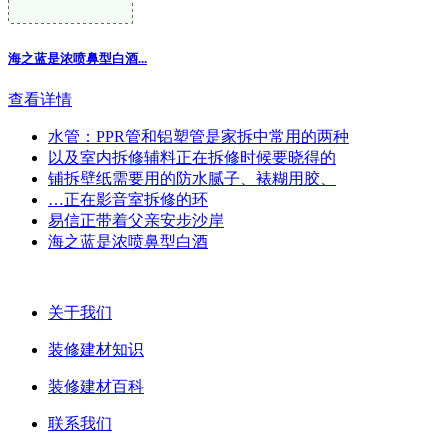
海之蓝是浓喷鼻型白酒...
查看详情
水管：PPR管和铝塑管是家拆中常用的两种
以及室内拆修辅料正在拆修时候要晓得的
铺拆壁纸需要用的防水腻子、裱糊用胶、
…正在影音室拆修的环
易信正带着父亲安步沙岸
海之蓝是浓喷鼻型白酒
关于我们
装修建材知识
装修建材百科
联系我们