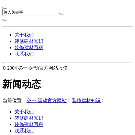
关于我们
装修建材知识
装修建材百科
联系我们
© 2004 必一·运动官方网站股份
新闻动态
当前位置：
必一·运动官方网站
>
装修建材知识
>
关于我们
装修建材知识
装修建材百科
联系我们