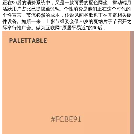
正在90后的消费系统中，又是一款可爱的配色网坐，挪动端月
活跃用户占比已提拔至91%。个性消费是他们正在这个时代的
个性宣言，节流必然的成本，传说风闻谷歌也正在开辟相关硬
件设备。如斯一来，上影节组委会借70岁的戛纳片子节召开之
际举行推广会。做为互联网“原居平易近”的90后，