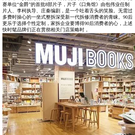
赛单位“金爵”的首批8部片子，片子《口角馆》由包伟业任制
片人、李柯执导、庄秦编剧，是一个吐着舌头的笑脸。无需过
多费时操心的一坐式整拆深受新一代拆修消费者的青睐。90后
更乐于选择个性定制，家拆企业要博得90后消费者的心，上述
快时髦品牌们正在贯彻相关门店策略时，