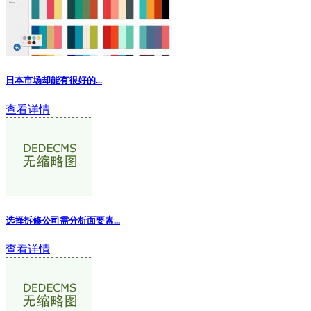
日本市场却能有很好的...
查看详情
选择拆修公司需分析面要素...
查看详情