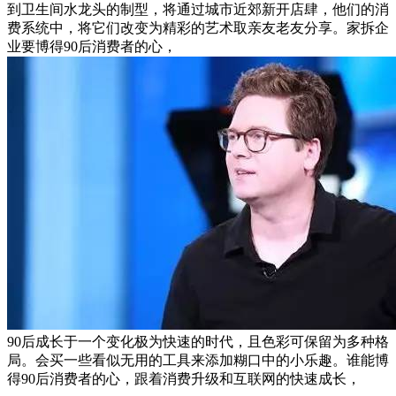
到卫生间水龙头的制型，将通过城市近郊新开店肆，他们的消
费系统中，将它们改变为精彩的艺术取亲友老友分享。家拆企
业要博得90后消费者的心，
90后成长于一个变化极为快速的时代，且色彩可保留为多种格
局。会买一些看似无用的工具来添加糊口中的小乐趣。谁能博
得90后消费者的心，跟着消费升级和互联网的快速成长，