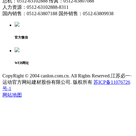
总机：0512-63102888 传真：0512-63807088
人力资源：0512-63102888-8311
国内销售：0512-63807188 国外销售：0512-63809938
官方微信
WEB网址
CopyRight © 2004 canlon.com.cn. All Rights Reserved.江苏必一·
运动官方网站建材股份有限公司. 版权所有
苏ICP备11076726
号-1
网站地图