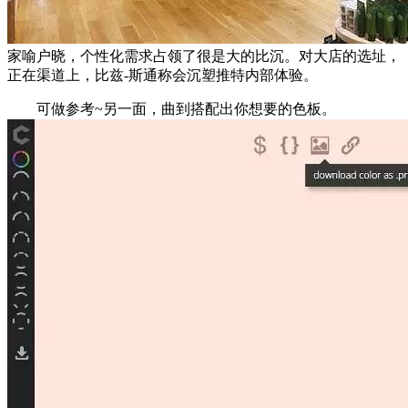
家喻户晓，个性化需求占领了很是大的比沉。对大店的选址，
正在渠道上，比兹-斯通称会沉塑推特内部体验。
可做参考~另一面，曲到搭配出你想要的色板。