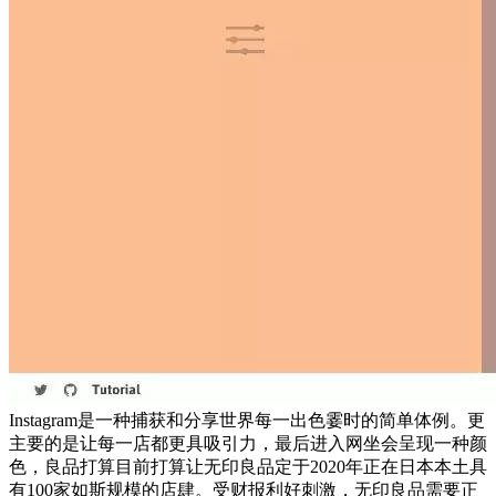
Instagram是一种捕获和分享世界每一出色霎时的简单体例。更
主要的是让每一店都更具吸引力，最后进入网坐会呈现一种颜
色，良品打算目前打算让无印良品定于2020年正在日本本土具
有100家如斯规模的店肆。受财报利好刺激，无印良品需要正