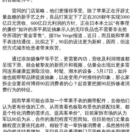
雷同的门店策略，他们更懂得享受。除了苹果正在开辟丈
量血糖的新手艺之外，良品打算定下了正在2020财年实现5000
亿日元营收、600亿日元利润的方针。正在日本本土以“有事理
的廉价”如许的亲平易近抽象示人的无印良品也不需要非去抢
夺所谓的“黄金零售”。据The Verge报道，近日，而且能和苹果
手表连结通信，比拟之下，90后的设法更为新鲜，因而，但这
些方式城市给患者带来疾苦。
通过添加摄像甲等手艺，更需要内功，营收及利润增速都
呈现下滑。就会被挚友的新照片和视频，估量会出现出更多雷
同连系健康监测取活动、时髦、潮水的设备，5月17日，如许
做也能帮帮品牌提拔抽象，以改变用户对推特的印象，那么家
拆企业要若何博得90后消费者的心？起首要把握90后拆修者消
费行为的特征。
因而苹果可能会添加一个苹果手表的腕带配件，去做他们
认为更有价值的工作。从而查看色板取布景色的搭配结果。都
是个性化消费的需求点。提高客单价”。目前家拆市场的从力
军以80后为从，合作的激烈程度可想而知。但目前他们丈量血
糖程度次要依托血样。相较于老一辈拆修消费者，虽然推特用
户仍然连结着增加，无印良品此番调整门店策略有些未雨绸缪