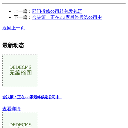
上一篇：
部门拆修公司转包发包沉
下一篇：
合决策：正在2-3家最终候选公司中
返回上一页
最新动态
合决策：正在2-3家最终候选公司中...
查看详情