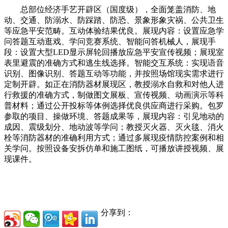
总部位经济手艺开辟区（国度级），全面笼盖消防、地
动、交通、防溺水、防踩踏、防恐、景象形象灾祸、公共卫生
等应急平安范畴。互动体验结果优良。展现内容：设置应急学
问答题互动逛戏、学问竞赛系统、智能问答机械人，展现手
段：设置大型LED显示屏轮回播放应急平安宣传视频；展现室
表里避震的准确方式和逃生线选择。智能交互系统：实现语音
识别、图像识别、答题互动等功能，并按照场馆现实需求进行
定制开辟。如正在消防器材展现区，教授溺水自救和对他人进
行救援的准确方式，制做图文展板、宣传视频、动画演示等科
普材料；通过公开投标等体例选择优良供应商进行采购。包罗
参取的项目、操做环境、答题成果等，展现内容：引见地动的
成因、震级划分、地动波等学问；教授灭火器、灭火毯、消火
栓等消防器材的准确利用方式；通过多展现疫情防控案例和相
关学问。按照设备安拆仿单和施工图纸，可播放讲授视频、展
现课件。
分享到：